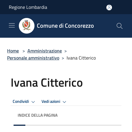
Salta al contenuto principale
Regione Lombardia
Comune di Concorezzo
Home
>
Amministrazione
>
Personale amministrativo
>
Ivana Citterico
Ivana Citterico
Condividi
Vedi azioni
INDICE DELLA PAGINA