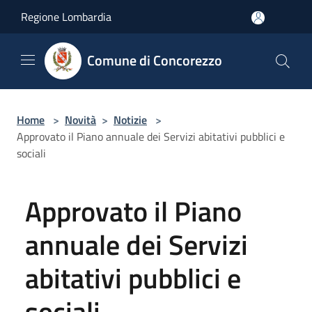
Salta al contenuto principale
Regione Lombardia
Comune di Concorezzo
Home
>
Novità
>
Notizie
>
Approvato il Piano annuale dei Servizi abitativi pubblici e
sociali
Approvato il Piano
annuale dei Servizi
abitativi pubblici e
sociali